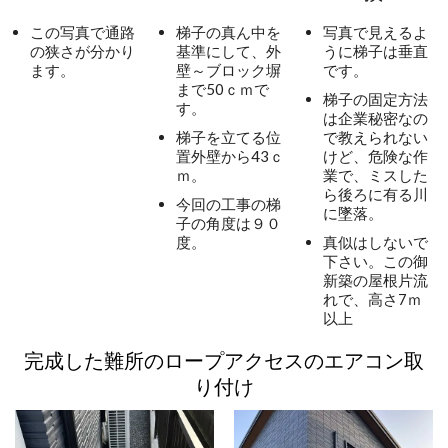
この写真で通路
梯子の真ん中を
写真で見えるよ
の狭さが分かり
基準にして、外
うに梯子は垂直
ます。
壁～ブロック塀
です。
まで50ｃｍで
梯子の固定方法
す。
は企業秘密なの
梯子を立てる位
で教えられない
置外壁から43ｃ
けど、危険な作
ｍ。
業で、ミスした
ら後ろに有る川
今回の工事の梯
に墜落。
子の角度は９０
度。
真似はしないで
下さい。この御
新築の屋根片流
れで、高さ7ｍ
以上
完成した難所のロープアクセスのエアコン取
り付け